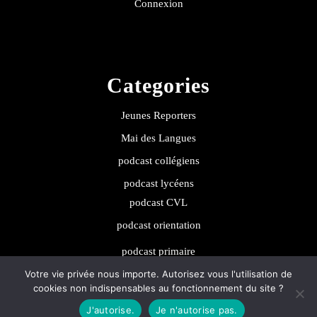
Connexion
Categories
Jeunes Reporters
Mai des Langues
podcast collégiens
podcast lycéens
podcast CVL
podcast orientation
podcast primaire
Votre vie privée nous importe. Autorisez vous l'utilisation de
cookies non indispensables au fonctionnement du site ?
J'autorise.
Je n'autorise pas.
Podcaster Radio WordPress Theme